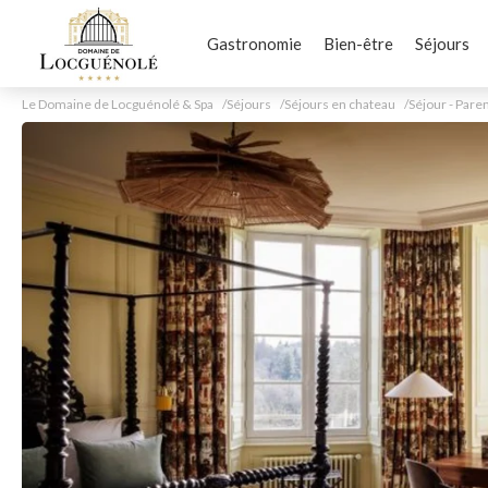
Gastronomie
Bien-être
Séjours
Le Domaine de Locguénolé & Spa
Séjours
Séjours en chateau
Séjour - Par