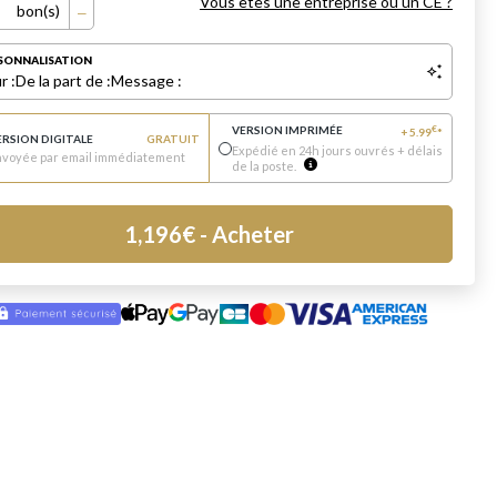
Vous êtes une entreprise ou un CE ?
bon(s)
SONNALISATION
r :
De la part de :
Message :
VERSION IMPRIMÉE
€
+
5.99
*
ERSION DIGITALE
GRATUIT
Expédié en 24h jours ouvrés + délais
nvoyée par email immédiatement
de la poste.
1,196
€
- Acheter