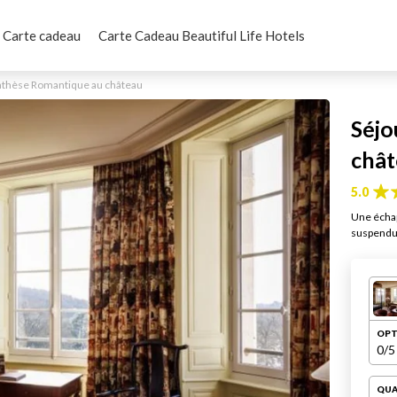
Carte cadeau
Carte Cadeau Beautiful Life Hotels
enthèse Romantique au château
Séjo
chât
5.0
Une échap
suspendu 
OPT
0
/5
QUA