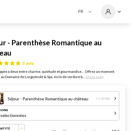
FR
ur - Parenthèse Romantique au
eau
5 avis
pée à deux entre charme, quiétude et gourmandise... Offrez un moment
au Domaine de Locguénolé & Spa, écrin de verdure b...
Lire la suite
Séjour - Parenthèse Romantique au château
+ 1 OFFRE
IONS
 selectionnées
NTITÉ