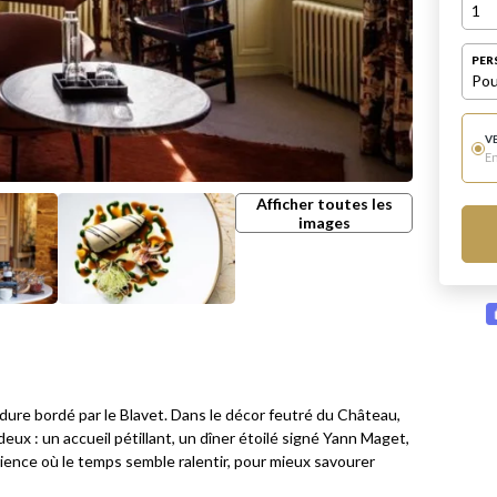
1
PER
Pou
V
E
Afficher toutes les
images
re bordé par le Blavet. Dans le décor feutré du Château,
ux : un accueil pétillant, un dîner étoilé signé Yann Maget,
rience où le temps semble ralentir, pour mieux savourer