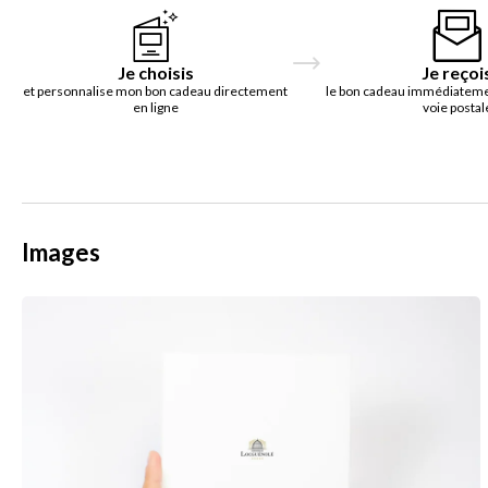
Je choisis
Je reçoi
et personnalise mon bon cadeau directement
le bon cadeau immédiatemen
en ligne
voie postal
Images