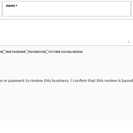
NAME
OK
INSTAGRAM
FACEBOOK
OTHER SOCIAL MEDIA
tive or payment to review this business. I confirm that this review is ba