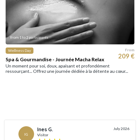
from 1 to 2 participants
From
Wellness Day
209 €
Spa & Gourmandise - Journée Macha Relax
Un moment pour soi, doux, apaisant et profondément
ressourçant... Offrez une journée dédiée à la détente au cœur...
Ines G.
July 2026
IG
Visitor