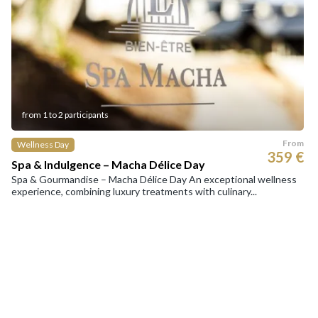
from 1 to 2 participants
From
Wellness Day
359 €
Spa & Indulgence – Macha Délice Day
Spa & Gourmandise – Macha Délice Day An exceptional wellness
experience, combining luxury treatments with culinary...