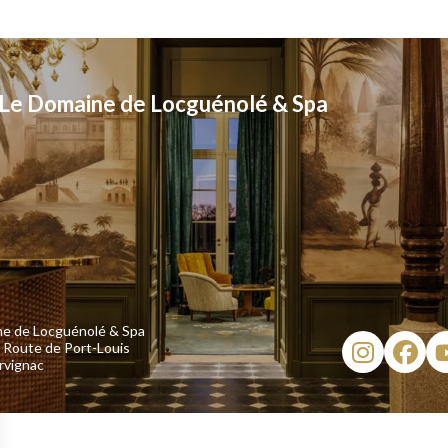
Le Domaine de Locguénolé & Spa
ne de Locguénolé & Spa
r Route de Port-Louis
rvignac