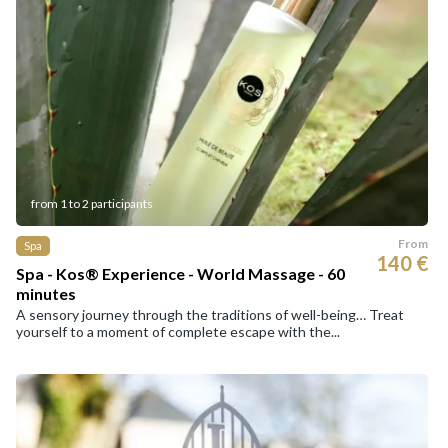
from 1 to 2 participants
From
Spa
140 €
Spa - Kos® Experience - World Massage - 60
minutes
A sensory journey through the traditions of well-being… Treat
yourself to a moment of complete escape with the...