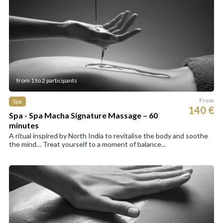
from 1 to 2 participants
From
Spa
140 €
Spa - Spa Macha Signature Massage – 60
minutes
A ritual inspired by North India to revitalise the body and soothe
the mind… Treat yourself to a moment of balance...