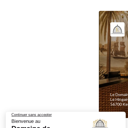
Le Domai
Le Hingai
56700 Ke