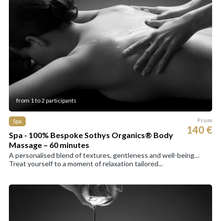
from 1 to 2 participants
From
Spa
140 €
Spa - 100% Bespoke Sothys Organics® Body
Massage – 60 minutes
A personalised blend of textures, gentleness and well-being…
Treat yourself to a moment of relaxation tailored...