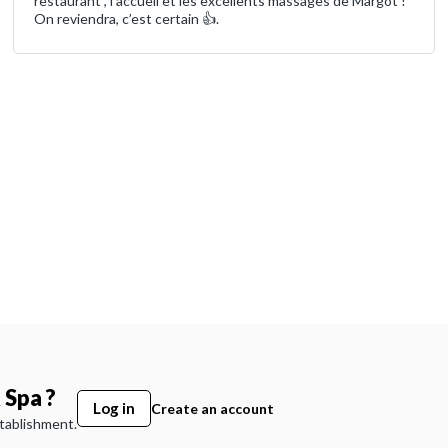
restaurant , l’accueil et les excellents massages de Margot !
On reviendra, c’est certain 👍.
 Spa ?
Log in
Create an account
stablishment.