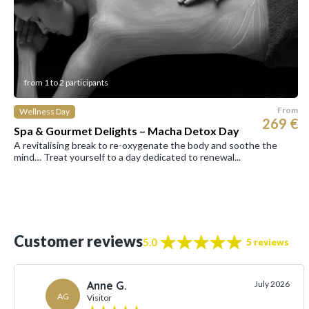
from 1 to 2 participants
From
Wellness Day
269 €
Spa & Gourmet Delights – Macha Detox Day
A revitalising break to re-oxygenate the body and soothe the
mind… Treat yourself to a day dedicated to renewal...
Customer reviews
5.0
5 reviews
Anne G.
July 2026
AG
Visitor