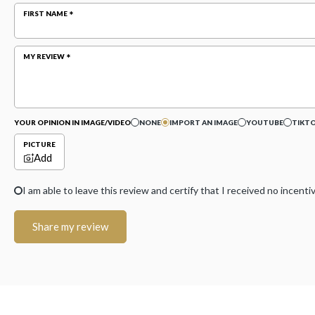
FIRST NAME
MY REVIEW
YOUR OPINION IN IMAGE/VIDEO
NONE
IMPORT AN IMAGE
YOUTUBE
TIKT
PICTURE
Add
I am able to leave this review and certify that I received no incen
Share my review