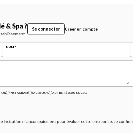
é & Spa ?
Se connecter
Créer un compte
 établissement.
NOM
TOK
INSTAGRAM
FACEBOOK
AUTRE RÉSEAU SOCIAL
ucune incitation ni aucun paiement pour évaluer cette entreprise. Je confi