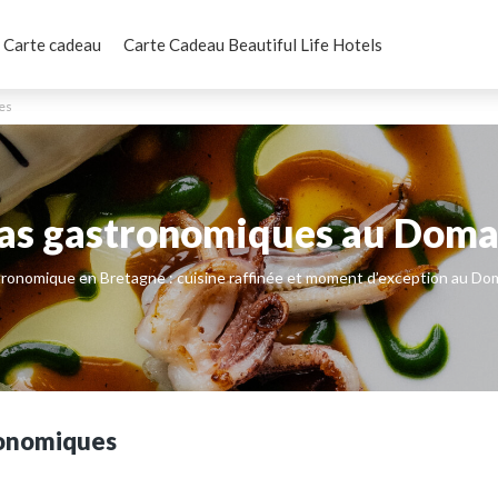
Carte cadeau
Carte Cadeau Beautiful Life Hotels
es
as gastronomiques au Doma
tronomique en Bretagne : cuisine raffinée et moment d’exception au Do
ronomiques