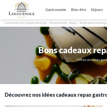
Gastronomie
Bien-être
Séjours
Le Domaine de Locguénolé & Spa
Gastronomie
Repas
Repas gastronomiqu
Bons cadeaux rep
Offrez un repas gas
Découvrez nos idées cadeaux repas gast