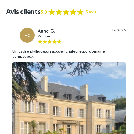
Avis clients
5.0
5 avis
Anne G.
Juillet 2026
AG
Visiteur
Un cadre idyllique,un accueil chaleureux,´ domaine
somptueux.