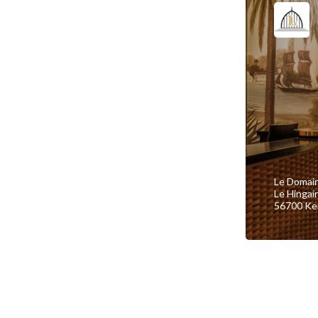
Le Domai
Le Hingai
56700 Ke