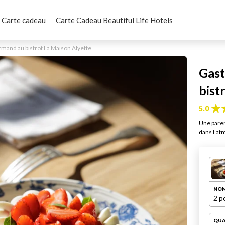
Carte cadeau
Carte Cadeau Beautiful Life Hotels
mand au bistrot La Maison Alyette
Gast
bist
5.0
Une pare
dans l’at
NOM
2 p
QUA