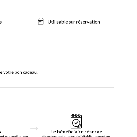
s
Utilisable sur réservation
de votre bon cadeau.
s
Le bénéficiaire réserve
t par mail ou par
directement auprès de l'établissement au