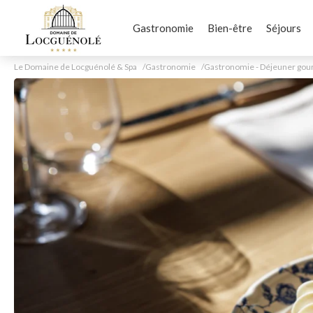
Gastronomie
Bien-être
Séjours
Le Domaine de Locguénolé & Spa
Gastronomie
Gastronomie - Déjeuner gour