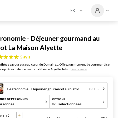
FR
ronomie - Déjeuner gourmand au
rot La Maison Alyette
5 avis
nthèse savoureuse au cœur du Domaine... Offrez un moment de gourmandise
mosphère chaleureuse de La Maison Alyette, le bi...
Lire la suite
Gastronomie - Déjeuner gourmand au bistrot La Maison Alyette
+ 1 OFFRE
BRE DE PERSONNES
OPTIONS
ersonnes
0
/5 selectionnées
NTITÉ