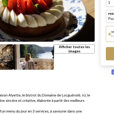
1
PER
Pou
V
E
Afficher toutes les
images
n Alyette, le bistrot du Domaine de Locguénolé. Ici, le
e sincère et créative, élaborée à partir des meilleurs
d’un menu du jour en 3 services, à savourer dans une