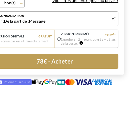
Vous êtes une entreprise ou un CE ?
bon(s)
SONNALISATION
r :
De la part de :
Message :
VERSION IMPRIMÉE
€
+
5.99
*
ERSION DIGITALE
GRATUIT
Expédié en 24h jours ouvrés + délais
nvoyée par email immédiatement
de la poste.
78
€
- Acheter